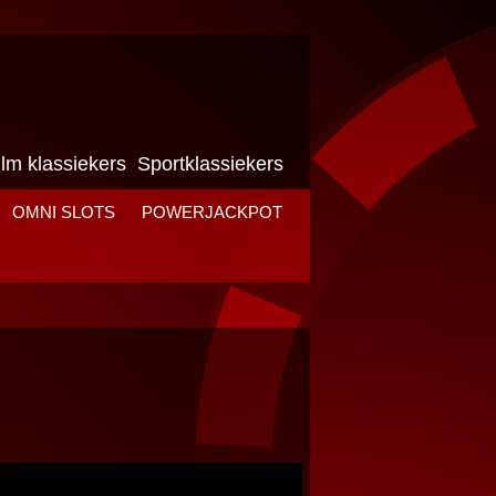
ilm klassiekers
Sportklassiekers
OMNI SLOTS
POWERJACKPOT