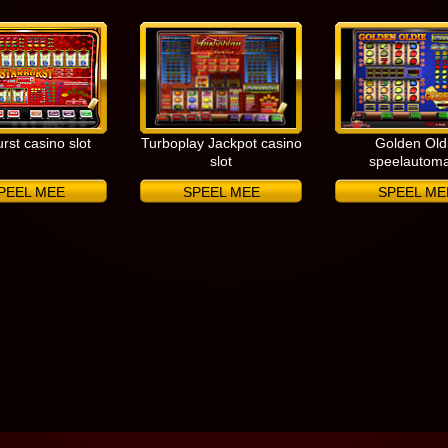
rst casino slot
Turboplay Jackpot casino
Golden Old
slot
speelautom
PEEL MEE
SPEEL MEE
SPEEL ME