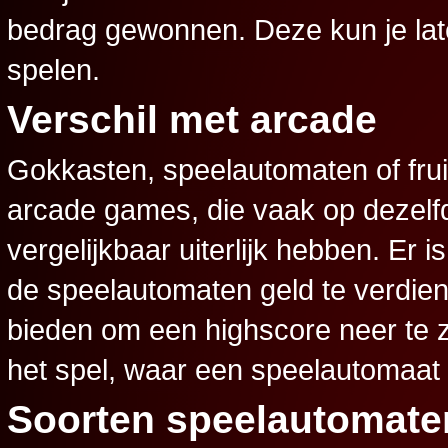
bedrag gewonnen. Deze kun je late
spelen.
Verschil met arcade
Gokkasten, speelautomaten of fr
arcade games, die vaak op dezelfd
vergelijkbaar uiterlijk hebben. Er i
de speelautomaten geld te verdie
bieden om een highscore neer te z
het spel, waar een speelautomaat 
Soorten speelautomate